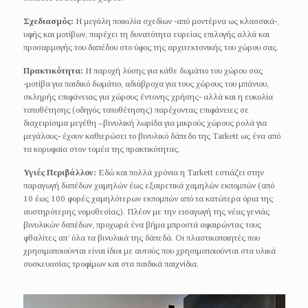
Σχεδιασμός:
Η μεγάλη ποικιλία σχεδίων -από μοντέρνα ως κλασσικά-,
υφής και μοτίβων, παρέχει τη δυνατότητα ευρείας επιλογής αλλά και
προσαρμογής του δαπέδου στο ύφος της αρχιτεκτονικής του χώρου σας.
Πρακτικότητα:
H παροχή λύσης για κάθε δωμάτιο του χώρου σας
-μοτίβα για παιδικό δωμάτιο, αδιάβροχα για τους χώρους του μπάνιου,
σκληρής επιφάνειας για χώρους έντονης χρήσης- αλλά και η ευκολία
τοποθέτησης (οδηγός τοποθέτησης) παρέχοντας επιφάνειες σε
διαχειρίσιμα μεγέθη –βινυλική λωρίδα για μικρούς χώρους ρολά για
μεγάλους- έχουν καθιερώσει το βινυλικό δάπεδο της Tarkett ως ένα από
τα κορυφαία στον τομέα της πρακτικότητας.
Υγιές Περιβάλλον:
Εδώ και πολλά χρόνια η Tarkett εστιάζει στην
παραγωγή δαπέδων χαμηλών έως εξαιρετικά χαμηλών εκπομπών (από
10 έως 100 φορές χαμηλότερων εκπομπών από τα κατώτερα όρια της
αυστηρότερης νομοθεσίας). Πλέον με την εισαγωγή της νέας γενιάς
βινυλικών δαπέδων, προχωρά ένα βήμα μπροστά αφαιρώντας τους
φθαλίτες απ’ όλα τα βινυλικά της δάπεδά. Οι πλαστικοποιητές που
χρησιμοποιούνται είναι ίδιοι με αυτούς που χρησιμοποιούνται στα υλικά
συσκευασίας τροφίμων και στα παιδικά παιχνίδια.